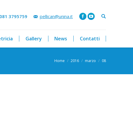
 081 3795759
pellican@unina.it
tricia
Gallery
News
Contatti
Home
2016
marzo
08
e here: