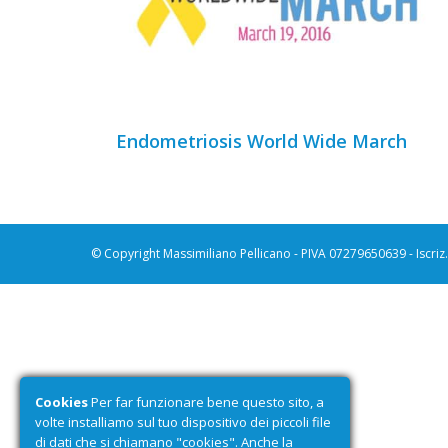
Endometriosis World Wide March
© Copyright Massimiliano Pellicano - PIVA 07279650639 - Iscri
Cookies
Per far funzionare bene questo sito, a
volte installiamo sul tuo dispositivo dei piccoli file
di dati che si chiamano "cookies". Anche la