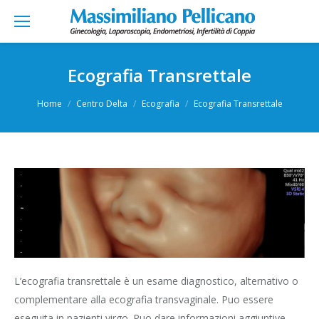
Ecografia Transrettale
You are here:
Home
Centro Delta
Ecografia
Ecografia Transrettale
L’ecografia transrettale è un esame diagnostico, alternativo o
complementare alla ecografia transvaginale. Puo essere
eseguita in pazienti virgo. Puo dare informazioni aggiuntive