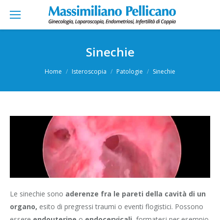
Sinechie
You are here:
Home
Isteroscopia
Patologie
Sinechie
Le sinechie sono
aderenze fra le pareti della cavità di un
organo,
esito di pregressi traumi o eventi flogistici. Possono
essere
endouterine
o
endocervicali,
formatesi per esempio