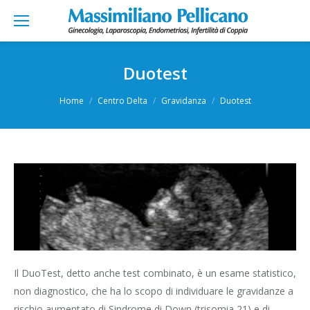
Duotest
You are here:
Home
Centro Delta
Gravidanza
Duotest
Il DuoTest, detto anche test combinato, è un esame statistico,
non diagnostico, che ha lo scopo di individuare le gravidanze a
rischio aumentato di Sindrome di Down (trisomia 21) e di